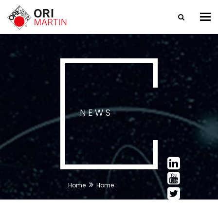
Tog
nav
NEWS
Home
Home