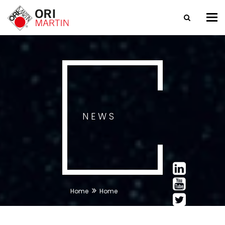
Tog
nav
NEWS
Home
Home