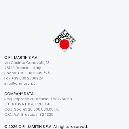
O.R.I. MARTIN S.P.A.
via Cosimo Canovetti, 13
25128 Brescia - Italy
Phone +39 030 39991/2/3
Fax +39 030 2000924
info@orimartin.it
COMPANY DATA
Reg. Imprese di Brescia 07617260158
C.F. e P.IVA IT07617260158
Cap. Soc. €. 20.000.000,00 i.v.
C.C.I.A.A. Brescia n.324325
© 2026 O.R.I. MARTIN S.P.A. All rights reserved.